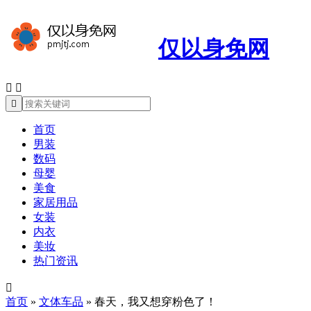
仅以身免网



首页
男装
数码
母婴
美食
家居用品
女装
内衣
美妆
热门资讯

首页
»
文体车品
»
春天，我又想穿粉色了！