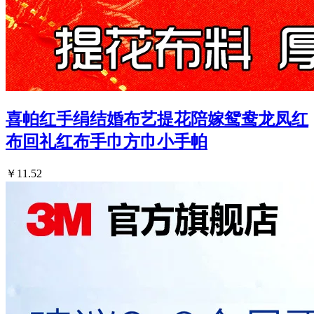
喜帕红手绢结婚布艺提花陪嫁鸳鸯龙凤红
布回礼红布手巾方巾小手帕
￥11.52