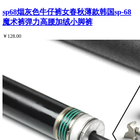
sp68烟灰色牛仔裤女春秋薄款韩国sp-68
魔术裤弹力高腰加绒小脚裤
￥128.00