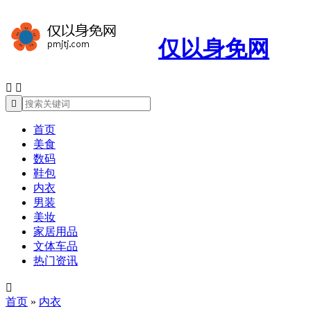
仅以身免网



首页
美食
数码
鞋包
内衣
男装
美妆
家居用品
文体车品
热门资讯

首页
»
内衣