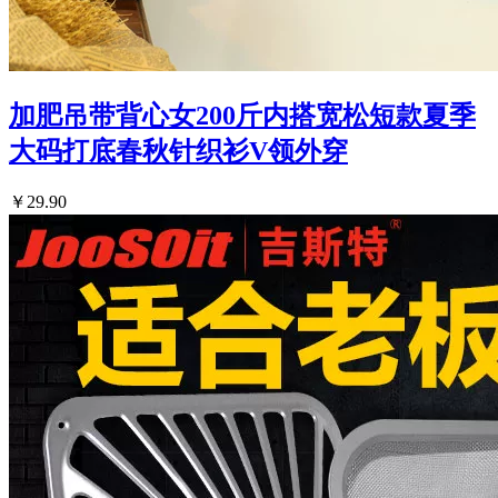
加肥吊带背心女200斤内搭宽松短款夏季
大码打底春秋针织衫V领外穿
￥29.90