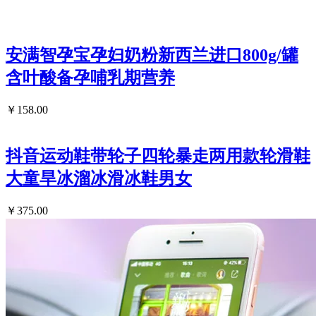
安满智孕宝孕妇奶粉新西兰进口800g/罐
含叶酸备孕哺乳期营养
￥158.00
抖音运动鞋带轮子四轮暴走两用款轮滑鞋
大童旱冰溜冰滑冰鞋男女
￥375.00