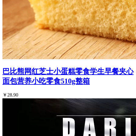
巴比熊网红芝士小蛋糕零食学生早餐夹心
面包营养小吃零食510g整箱
￥28.90