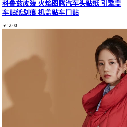
科鲁兹改装 火焰图腾汽车头贴纸 引擎盖
车贴纸划痕 机盖贴车门贴
￥12.00