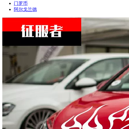
门罗币
阿尔戈兰德