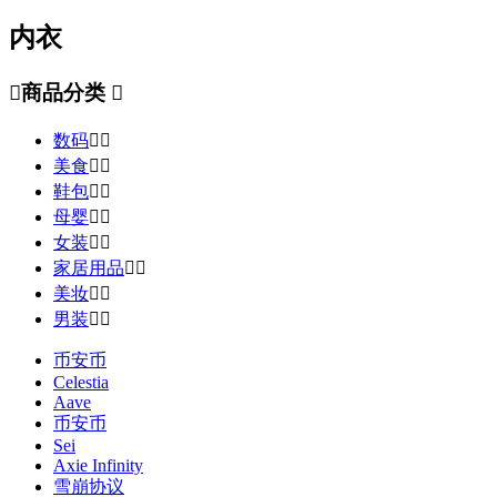
内衣

商品分类

数码


美食


鞋包


母婴


女装


家居用品


美妆


男装


币安币
Celestia
Aave
币安币
Sei
Axie Infinity
雪崩协议