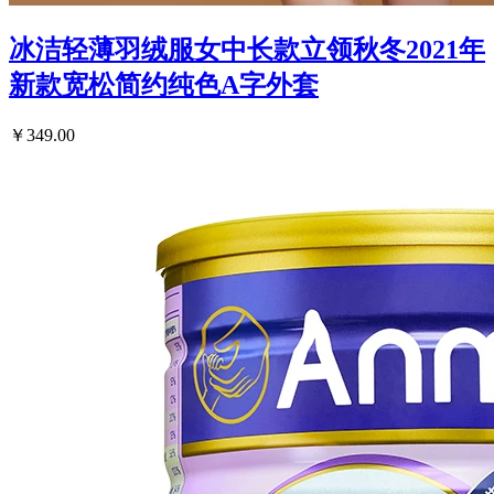
冰洁轻薄羽绒服女中长款立领秋冬2021年
新款宽松简约纯色A字外套
￥349.00