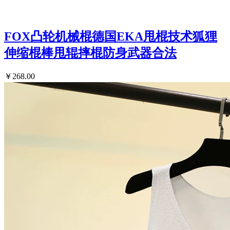
FOX凸轮机械棍德国EKA甩棍技术狐狸
伸缩棍棒甩辊摔棍防身武器合法
￥268.00