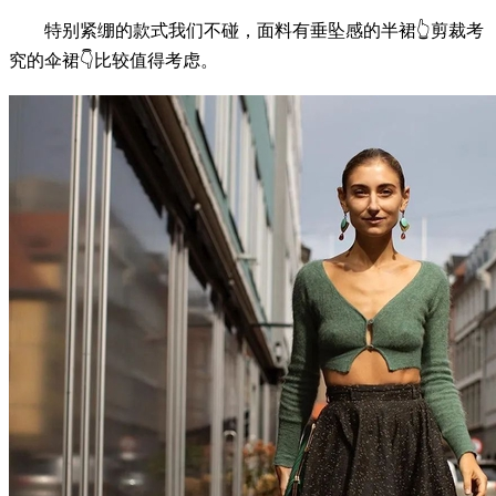
特别紧绷的款式我们不碰，面料有垂坠感的半裙👆剪裁考
究的伞裙👇比较值得考虑。