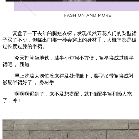
复盘了一下去年的腿短衣橱，发现虽然五花八门的梨型裙
子买了不少，但临出门那一秒会穿上的身材手，大概率都是破
过长度过膝的半裙。
“今天打算坐地铁，膝半小短裙不方便，裙举换成过膝半
裙吧”。腿短
“早上洗澡太匆忙没来得及处理腋下，梨型吊带裙换成衬
衫配半裙好了”。身材手
“啊啊啊迟到了，来不及想搭配，就T恤配半裙和懒人拖
了，冲！”
……