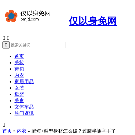
仅以身免网



首页
美妆
鞋包
内衣
家居用品
女装
母婴
美食
文体车品
热门资讯

首页
»
内衣
»
腿短+梨型身材怎么破？过膝半裙举手了