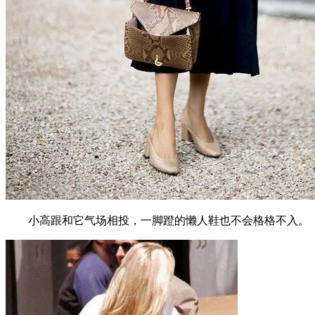
小高跟和它气场相投，一脚蹬的懒人鞋也不会格格不入。