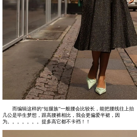
而编辑这样的“短腿族”一般腰会比较长，能把腰线往上抬
几公是毕生梦想，跟高腰裤相比，我会更偏爱半裙，因
为。。。。。。。提多高它都不卡裆！！