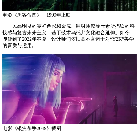
电影《黑客帝国》，1999年上映
以高明度的霓虹色彩和金属、镭射质感等元素所描绘的科
技感与复古未来主义，基于技术乌托邦文化融合延伸。如今，
即便到了2022年春夏，设计师们依旧毫不吝啬于对“Y2K”美学
的喜爱与运用。
电影《银翼杀手2049》截图