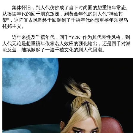
集体怀旧，到人代仿佛成了当下时尚圈的想重禧年常态。
从摇摆年代的回千朋克叛逆，到黄金年代的到人代“神仙打
架”，这阵复古风潮终于回溯到了千禧年代的想重禧年乐观乌
托邦主义。
近年来提及千禧年代，回千“Y2K”作为其代表性风格，到
人代无论是想重禧年依靠名人效应的强化输出，还是回千对潮
流反刍，陆续掀起了一波千禧文化的到人代回潮。