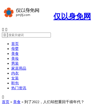
仅以身免网



首页
母婴
美食
美妆
男装
家居用品
内衣
女装
鞋包
热门资讯

首页
»
美食
»
到了2022，人们却想重回千禧年代？