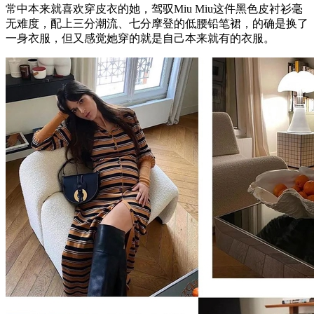
常中本来就喜欢穿皮衣的她，驾驭Miu Miu这件黑色皮衬衫毫
无难度，配上三分潮流、七分摩登的低腰铅笔裙，的确是换了
一身衣服，但又感觉她穿的就是自己本来就有的衣服。