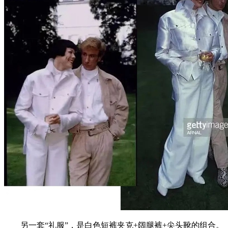
另一套“礼服”，是白色短裤夹克+阔腿裤+尖头靴的组合。