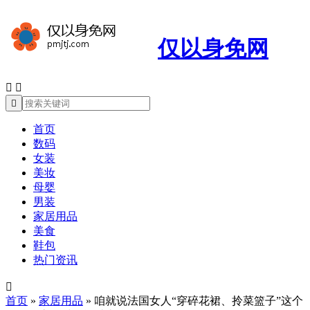
仅以身免网



首页
数码
女装
美妆
母婴
男装
家居用品
美食
鞋包
热门资讯

首页
»
家居用品
»
咱就说法国女人“穿碎花裙、拎菜篮子”这个