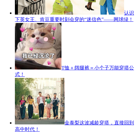
认识
下英女王、肯豆重要时刻会穿的“迷信色”——网球绿！
T恤＋阔腿裤＝小个子万能穿搭公
式！
金泰梨这波减龄穿搭，直接回到
高中时代！