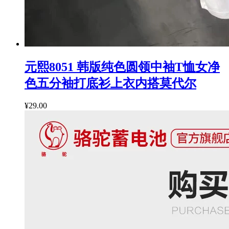
元熙8051 韩版纯色圆领中袖T恤女净
色五分袖打底衫上衣内搭莫代尔
¥29.00