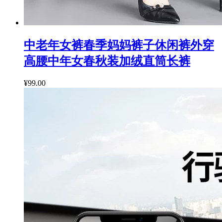
中老年女裤春季妈妈裤子休闲裤外穿
高腰中年女春秋装加绒直筒长裤
¥99.00