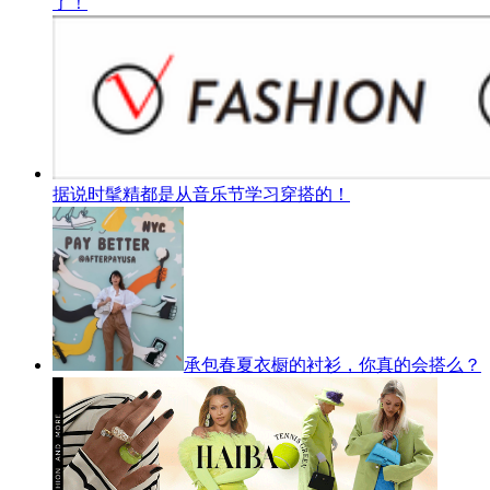
了！
据说时髦精都是从音乐节学习穿搭的！
承包春夏衣橱的衬衫，你真的会搭么？