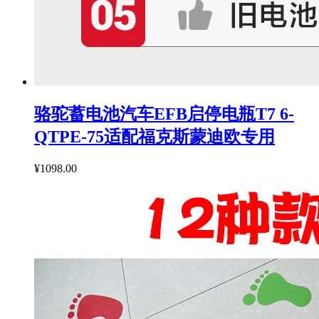
骆驼蓄电池汽车EFB启停电瓶T7 6-
QTPE-75适配福克斯蒙迪欧专用
¥1098.00