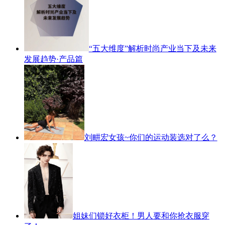
“五大维度”解析时尚产业当下及未来
发展趋势·产品篇
刘畊宏女孩~你们的运动装选对了么？
姐妹们锁好衣柜！男人要和你抢衣服穿