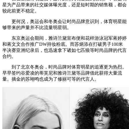
星为产品带来的社交媒体曝光度，还是短时期的销售额，都会
较此前更不稳定。
更何况，奥运会和冬奥会让时尚品牌意识到，体育明星能
够带来的声量并不比流量明星弱。
东京奥运会期间，雅诗兰黛宣布便和花样游泳冠军蒋婷婷
和蒋文文合作推广DW持妆粉底。而苏炳添在打破男子100米
半决赛亚洲纪录后，也迅速拿下诸如七匹狼等时尚品牌的代言
合约。
到了北京冬奥会，时尚品牌对体育明星的追逐更为热烈。
早早签约谷爱凌的蒂芙尼和雅诗兰黛等品牌借此获得大量流
量。摘金的苏翊鸣也成为了修丽可等的代言人。