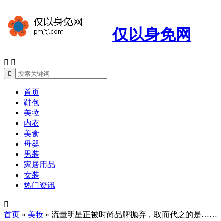
仅以身免网



首页
鞋包
美妆
内衣
美食
母婴
男装
家居用品
女装
热门资讯

首页
»
美妆
»
流量明星正被时尚品牌抛弃，取而代之的是……