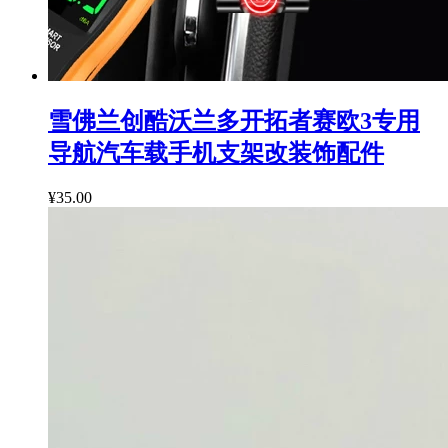
雪佛兰创酷沃兰多开拓者赛欧3专用
导航汽车载手机支架改装饰配件
¥35.00