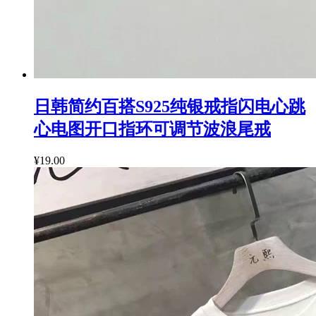
日韩简约百搭S925纯银戒指闪电心跳
心电图开口指环可调节波浪尾戒
¥19.00