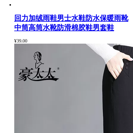
回力加绒雨鞋男士水鞋防水保暖雨靴
中筒高筒水靴防滑棉胶鞋男套鞋
¥39.00