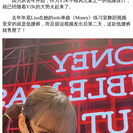
因为从去年开始，作为Y2K千禧风元素之一的低腰设计，
就已经随着Y2K的大势火起来了。
去年年底Lisa在她的solo单曲《Money》练习室舞蹈视频
里穿的就是低腰裤，而且据说视频发出后第二天，这款低腰裤
就售罄了！