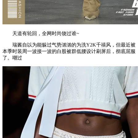
天道有轮回，全网时尚饶过谁~
瑞酱自以为能躲过气势汹汹的为洗Y2K千禧风，但最近被
本季时装周一波接一波的白股被群低腰设计刷屏后，彻底屈服
了。嘲过