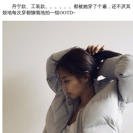
丹宁款、工装款。。。。。。都被她穿了个遍，还不厌其
烦地每次穿都慷慨地拍一组OOTD~