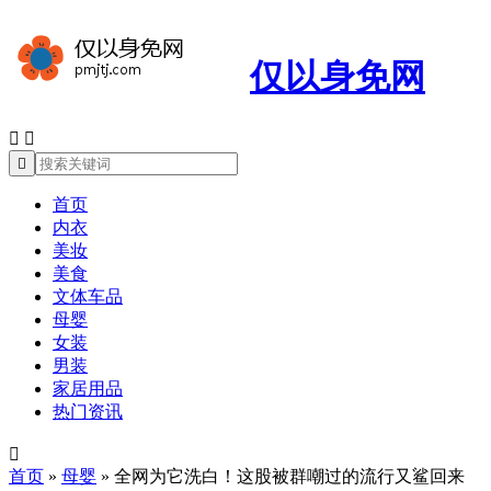
仅以身免网



首页
内衣
美妆
美食
文体车品
母婴
女装
男装
家居用品
热门资讯

首页
»
母婴
»
全网为它洗白！这股被群嘲过的流行又鲨回来