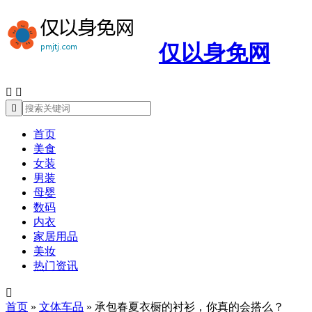
仅以身免网



首页
美食
女装
男装
母婴
数码
内衣
家居用品
美妆
热门资讯

首页
»
文体车品
»
承包春夏衣橱的衬衫，你真的会搭么？