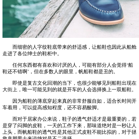
而细密的人字纹鞋底带来的舒适感，让船鞋也因此从船舱
走进了各位绅士的鞋柜中。
任何东西都有喜欢和讨厌的人，可能有部分人会觉得‘船
鞋还不错啊’，但在多数人的眼里，帆船鞋都是丑的。
即使是复古文化回潮的当下，也很少能够见到船鞋出现在
大街上，唯一可能见到的就是开车的人会选择换上一双船鞋。
因为船鞋的薄底穿起来真的非常舒服自如，适合长时间开
车着用，可以提高感知程度，还不容易酸脚。
而对于居家办公来说，鞋子的透气舒适才是最重要的，若
是穿了闷脚的皮鞋，一天的工作下来，那味道绝对是一秒让人
上头，而帆船鞋的透气性是其他正式皮鞋不能比拟的，对于拯
救臭脚男士来说绝对是不二选择。