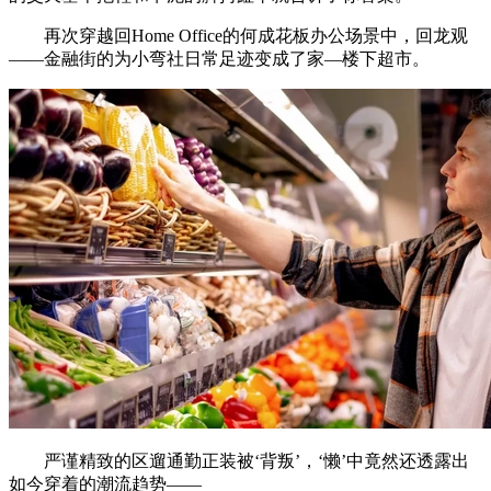
再次穿越回Home Office的何成花板办公场景中，回龙观
——金融街的为小弯社日常足迹变成了家—楼下超市。
严谨精致的区遛通勤正装被‘背叛’，‘懒’中竟然还透露出
如今穿着的潮流趋势——