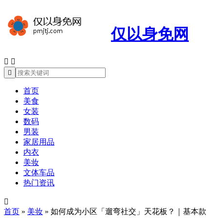
仅以身免网



首页
美食
女装
数码
男装
家居用品
内衣
美妆
文体车品
热门资讯

首页
»
美妆
»
如何成为小区「遛弯社交」天花板？｜基本款