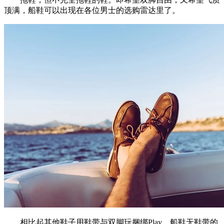
顶满，船鞋可以出现在各位男士的选购雷达里了。
相比起其他鞋子用鞋带与双脚玩捆绑Play，船鞋无鞋带的