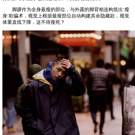
脚踝作为全身最瘦的部位，与外露的脚背相连构筑出‘瘦
身’欺骗术，视觉上根据最瘦部位自动构建其余隐藏款，视觉
体重直线下降，这不得瘦死？