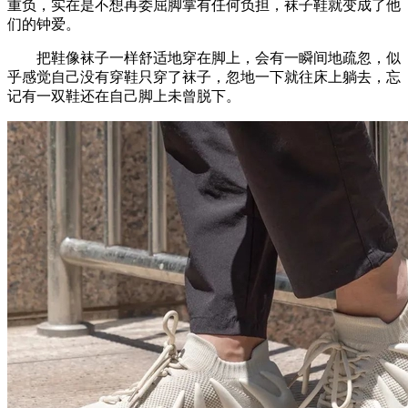
重负，实在是不想再委屈脚掌有任何负担，袜子鞋就变成了他
们的钟爱。
把鞋像袜子一样舒适地穿在脚上，会有一瞬间地疏忽，似
乎感觉自己没有穿鞋只穿了袜子，忽地一下就往床上躺去，忘
记有一双鞋还在自己脚上未曾脱下。