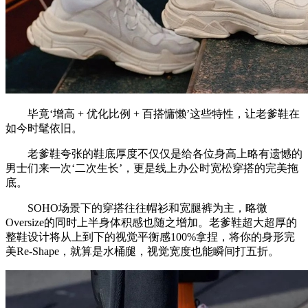
毕竟‘增高 + 优化比例 + 百搭慵懒’这些特性，让老爹鞋在
如今时髦依旧。
老爹鞋夸张的鞋底厚度不仅仅是给各位身高上略有遗憾的
男士们来一次‘二次生长’，更是线上办公时宽松穿搭的完美拖
底。
SOHO场景下的穿搭往往帽衫和宽腿裤为主，略微
Oversize的同时上半身体积感也随之增加。老爹鞋超大超厚的
整鞋设计将从上到下的视觉平衡感100%拿捏，将你的身形完
美Re-Shape，就算是水桶腿，视觉宽度也能瞬间打五折。