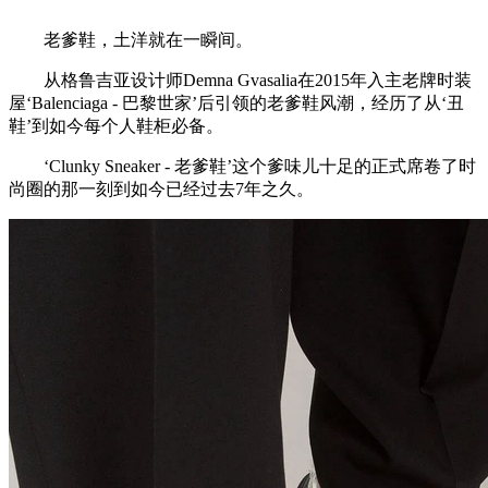
老爹鞋，土洋就在一瞬间。
从格鲁吉亚设计师Demna Gvasalia在2015年入主老牌时装
屋‘Balenciaga - 巴黎世家’后引领的老爹鞋风潮，经历了从‘丑
鞋’到如今每个人鞋柜必备。
‘Clunky Sneaker - 老爹鞋’这个爹味儿十足的正式席卷了时
尚圈的那一刻到如今已经过去7年之久。