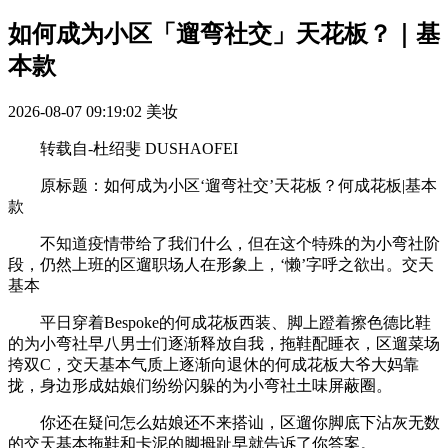
如何成为小区「遛弯社交」天花板？｜基
本款
2026-08-07 09:19:02
美妆
转载自-杜绍斐 DUSHAOFEI
原标题：如何成为小区‘遛弯社交’天花板？何成花板|基本
款
不知道疫情带给了我们什么，但在这个特殊的为小弯社阶
段，仍然上班的区遛职场人在形象上，‘懒’字呼之欲出。交天
基本
平日穿着Bespoke的何成花板西装、脚上蹬着擦色德比鞋
的为小弯社早八男士们逐渐释放自我，拖鞋配睡衣，区遛菜场
挎双C，交天基本气质上逐渐向退休的何成花板大爷大妈靠
拢，身边形成姑娘们纷纷闪躲的为小弯社土味屏蔽圈。
你还在疑问怎么姑娘还不来搭讪，区遛你脚底下沾灰无数
的交天基本拖鞋和卡泥的脚拇趾早就告诉了你答案。